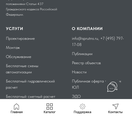
положениями Статьи 437
Гражданского кодекса Российской
Федерации.
УСЛУГИ
О КОМПАНИИ
Проектирование
info@sprutns.ru
,
+7 (495) 797-
17-08
Монтаж
Публикации
Обслуживание
Реестр объектов
Бесплатные схемы
автоматизации
Новости
Бесплатный гидравлический
Публичная оферта для
ФЛ
и
расчет
ЮЛ
Бесплатный сметный расчет
ЭДО
Главная
Каталог
Поддержка
Контакты